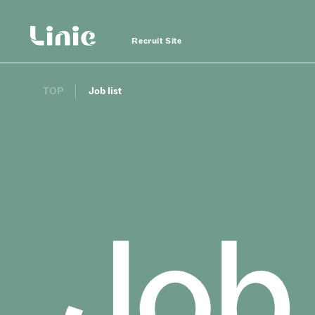
Recruit Site
TOP
Job list
Linie
Recruit
Linie Recruit