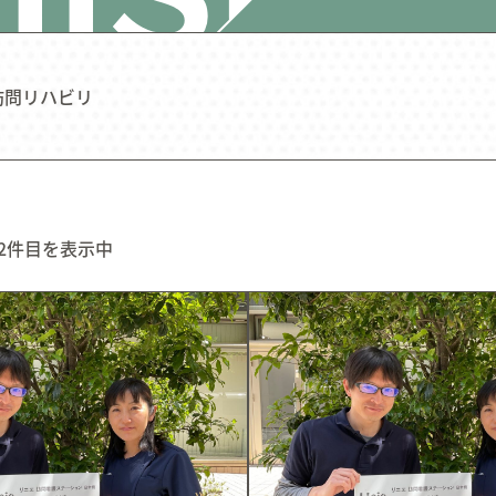
訪問リハビリ
04.
05.
06.
Education
Welfare
Wor
研修・育成・研究
福利厚生
ワーク
12件目を表示中
07.
08.
09.
Faq
Information
Con
よくあるご質問
お知らせ
お問い