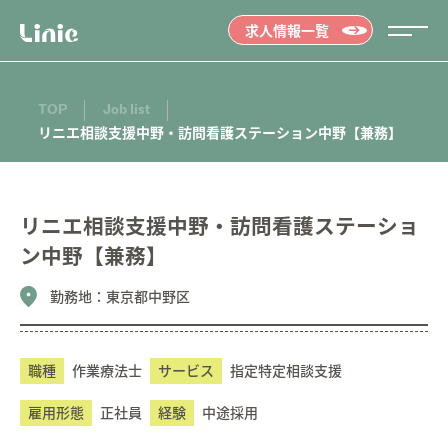
求人情報一覧
TOP
Job list
リニエ相談支援中野・訪問看護ステーション中野【兼務】
リニエ相談支援中野・訪問看護ステーショ
ン中野【兼務】
勤務地：
東京都中野区
職種
作業療法士
サービス
指定特定相談支援
雇用形態
正社員
経験
中途採用
Message
メッセージ
01.