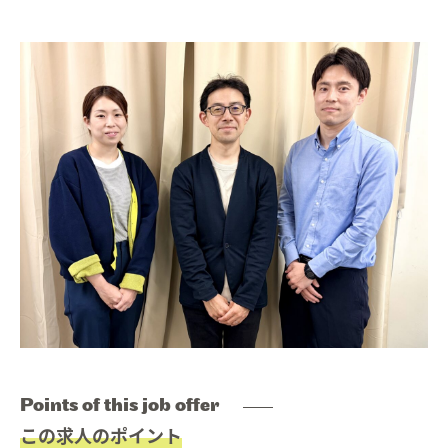
Job list
求人情報を探す
02.
Interview
インタビュー
03.
Education
研修・育成・研究
04.
Welfare
福利厚生
05.
Work style
ワークスタイル
06.
Faq
よくあるご質問
Points of this job offer
07.
この求人のポイント