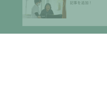
記事を追加！
きませんか？～
へ