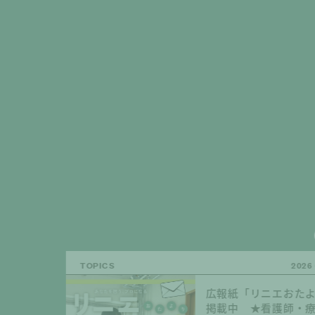
TOPICS
TOPICS
TOPICS
TOPICS
TOPICS
TOPICS
TOPICS
TOPICS
TOPICS
TOPICS
TOPICS
2025 
2025 
2025 
2025 
2025 
2026 
2026 
2026 
2026 
2025
2026
同行訪問・事業所見
『WEB就職説明会』
【履歴書不要！】カ
広報紙「リニエおた
広報紙「かみひこう
ウェルカムバック制
精神科訪問看護のリ
リニエの『引越し助
人材紹介会社を通じ
同行訪問・事業所見
『WEB就職説明会』
随時開催中！
します
ル面談を随時実施中
掲載中 ★看護師・
載中
案内～もう一度、一
語る『座談会』を配
のご案内
エへの応募を希望さ
随時開催中！
します