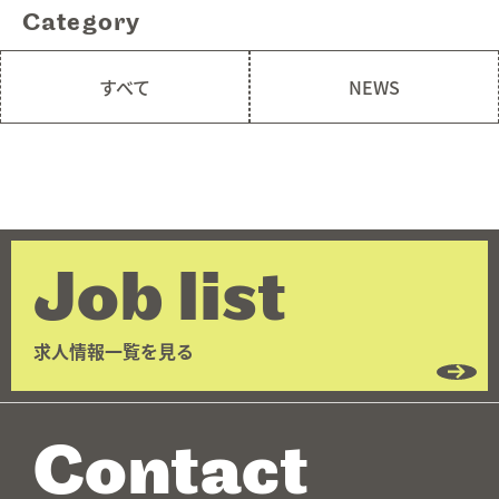
Category
Welfare
福利厚生
05.
すべて
NEWS
Work style
ワークスタイル
06.
Faq
よくあるご質問
07.
Information
お知らせ
08.
Job list
Contact
お問い合わせ
09.
求人情報一覧を見る
Contact