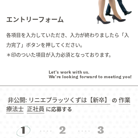
Interview
インタビュー
03.
エントリーフォーム
Education
研修・育成・研究
04.
各項目を入力していただき、入力が終わりましたら「入
力完了」ボタンを押してください。
Welfare
福利厚生
05.
＊印のついた項目が入力必須となっております。
Work style
ワークスタイル
06.
Let’s work with us.
We’re looking forward to meeting you!
Faq
よくあるご質問
07.
非公開: リニエプラッツくずは【新卒】
作業
の
療法士
正社員
に応募する
Information
お知らせ
08.
1
2
3
Contact
お問い合わせ
09.