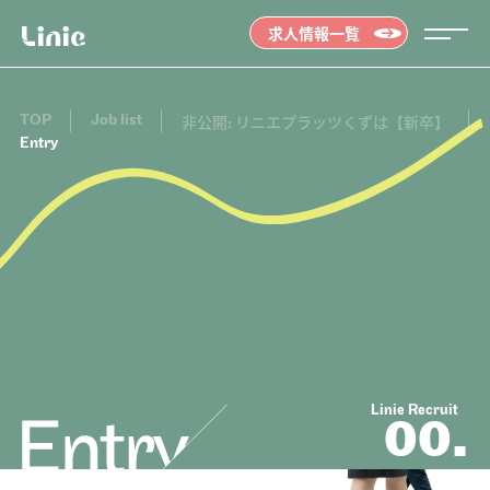
求人情報一覧
TOP
Job list
非公開: リニエプラッツくずは【新卒】
Entry
Message
メッセージ
01.
Linie Recruit
00.
Job list
求人情報を探す
02.