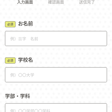
入力画面
確認画面
送信完了
お名前
必須
学校名
必須
学部・学科