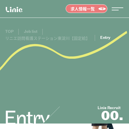
求人情報一覧
TOP
Job list
Entry
リニエ訪問看護ステーション東淀川【固定給】
Message
メッセージ
01.
Linie Recruit
00.
Job list
求人情報を探す
02.