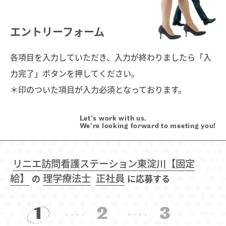
Interview
インタビュー
03.
エントリーフォーム
Education
研修・育成・研究
04.
各項目を入力していただき、入力が終わりましたら「入
力完了」ボタンを押してください。
Welfare
福利厚生
05.
＊印のついた項目が入力必須となっております。
Work style
ワークスタイル
06.
Let’s work with us.
We’re looking forward to meeting you!
Faq
よくあるご質問
07.
リニエ訪問看護ステーション東淀川【固定
給】
理学療法士
正社員
の
に応募する
Information
お知らせ
08.
1
2
3
Contact
お問い合わせ
09.