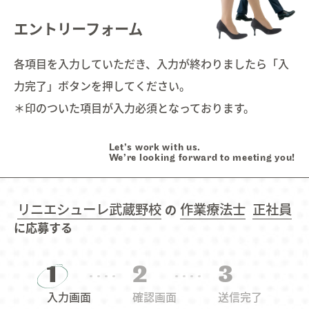
Interview
インタビュー
03.
エントリーフォーム
各項目を入力していただき、入力が終わりましたら「入
Education
研修・育成・研究
04.
力完了」ボタンを押してください。
＊印のついた項目が入力必須となっております。
Welfare
福利厚生
05.
Let’s work with us.
Work style
ワークスタイル
06.
We’re looking forward to meeting you!
Faq
よくあるご質問
07.
リニエシューレ武蔵野校
作業療法士
正社員
の
に応募する
Information
お知らせ
08.
1
2
3
入力画面
確認画面
送信完了
Contact
お問い合わせ
09.