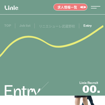
求人情報一覧
TOP
Job list
Entry
リニエシューレ武蔵野校
Message
メッセージ
01.
Linie Recruit
00.
Job list
求人情報を探す
02.