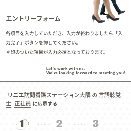
Interview
インタビュー
03.
エントリーフォーム
Education
研修・育成・研究
04.
各項目を入力していただき、入力が終わりましたら「入
力完了」ボタンを押してください。
Welfare
福利厚生
05.
＊印のついた項目が入力必須となっております。
Work style
ワークスタイル
06.
Let’s work with us.
We’re looking forward to meeting you!
Faq
よくあるご質問
07.
リニエ訪問看護ステーション大隅
言語聴覚
の
士
正社員
に応募する
Information
お知らせ
08.
1
2
3
Contact
お問い合わせ
09.