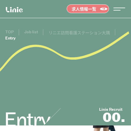
求人情報一覧
TOP
Job list
リニエ訪問看護ステーション大隅
Entry
Message
メッセージ
01.
Linie Recruit
00.
Job list
求人情報を探す
02.