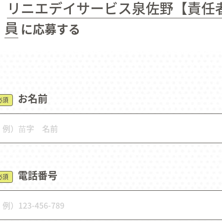
リニエデイサービス泉佐野【責任
よくあるご質問
お知らせ
お問い
員
に応募する
お名前
必須
電話番号
必須