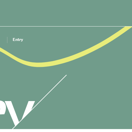
Entry
】
01.
02.
03.
Message
Job list
Int