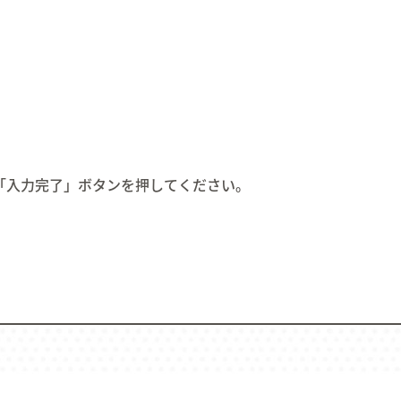
メッセージ
求人情報を探す
インタ
04.
05.
06.
「入力完了」ボタンを押してください。
Education
Welfare
Wor
研修・育成・研究
福利厚生
ワーク
07.
08.
09.
Faq
Information
Con