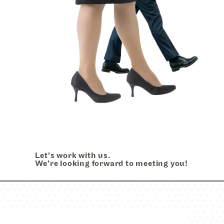
ビュー
k style
スタイル
Let’s work with us.
We’re looking forward to meeting you!
tact