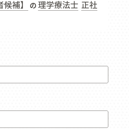
者候補】
理学療法士
正社
の
合わせ