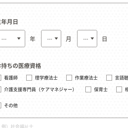
生年月日
年
月
日
お持ちの医療資格
看護師
理学療法士
作業療法士
言語
介護支援専門員（ケアマネジャー）
保育士
その他