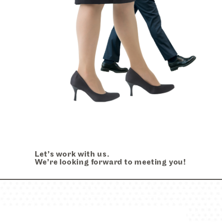
ビュー
k style
スタイル
Let’s work with us.
We’re looking forward to meeting you!
tact