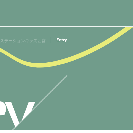
Entry
護ステーションキッズ西宮
01.
02.
03.
Message
Job list
Int