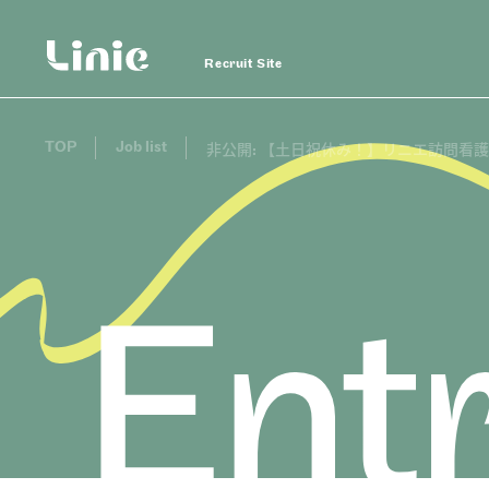
Recruit Site
TOP
Job list
非公開: 【土日祝休み！】リニエ訪問看
Linie
Recruit