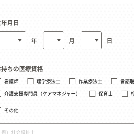
生年月日
年
月
日
お持ちの医療資格
看護師
理学療法士
作業療法士
言語
介護支援専門員（ケアマネジャー）
保育士
その他