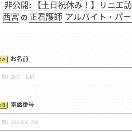
非公開: 【土日祝休み！】リニエ
よくあるご質問
お知らせ
お問い
西宮
正看護師
アルバイト・パー
の
お名前
必須
電話番号
必須