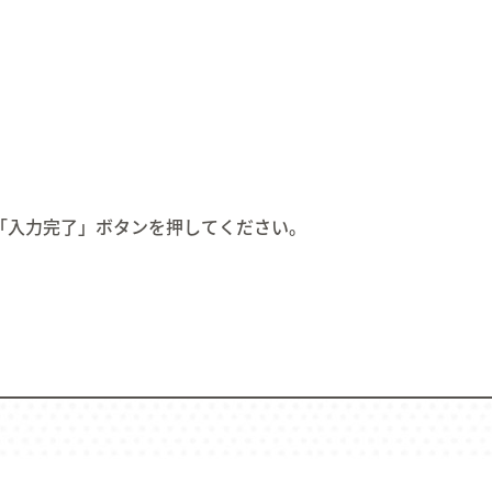
メッセージ
求人情報を探す
インタ
04.
05.
06.
「入力完了」ボタンを押してください。
Education
Welfare
Wor
研修・育成・研究
福利厚生
ワーク
07.
08.
09.
Faq
Information
Con