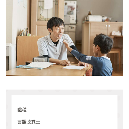
Job list
求人情報を探す
02.
Interview
インタビュー
03.
Education
研修・育成・研究
04.
Welfare
福利厚生
05.
Work style
ワークスタイル
06.
Faq
よくあるご質問
07.
職種
Information
お知らせ
08.
言語聴覚士