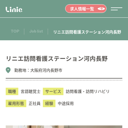
求人情報一覧
TOP
Job list
リニエ訪問看護ステーション河内長野
リニエ訪問看護ステーション河内長野
勤務地：
大阪府河内長野市
職種
言語聴覚士
サービス
訪問看護・訪問リハビリ
雇用形態
正社員
経験
中途採用
Message
メッセージ
01.