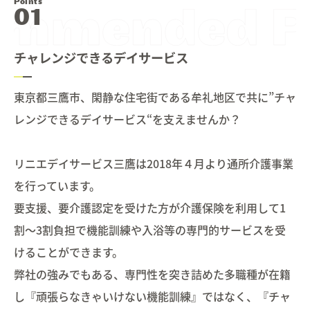
Points
Information
お知らせ
08.
チャレンジできるデイサービス
Contact
お問い合わせ
09.
東京都三鷹市、閑静な住宅街である牟礼地区で共に”チャ
レンジできるデイサービス“を支えませんか？
リニエデイサービス三鷹は2018年４月より通所介護事業
を行っています。
要支援、要介護認定を受けた方が介護保険を利用して1
割～3割負担で機能訓練や入浴等の専門的サービスを受
けることができます。
弊社の強みでもある、専門性を突き詰めた多職種が在籍
し『頑張らなきゃいけない機能訓練』ではなく、『チャ