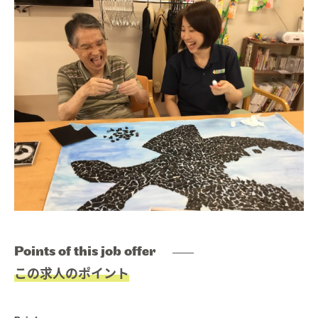
Message
メッセージ
01.
Job list
求人情報を探す
02.
Interview
インタビュー
03.
Education
研修・育成・研究
04.
Welfare
福利厚生
05.
Work style
ワークスタイル
06.
Points of this job offer
この求人のポイント
Faq
よくあるご質問
07.