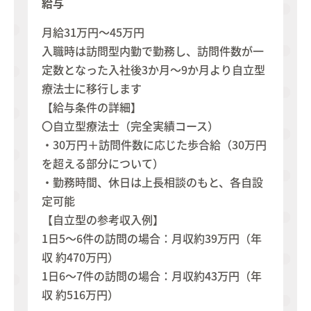
給与
月給31万円～45万円
入職時は訪問型内勤で勤務し、訪問件数が一
定数となった入社後3か月～9か月より自立型
療法士に移行します
【給与条件の詳細】
〇自立型療法士（完全実績コース）
・30万円＋訪問件数に応じた歩合給（30万円
を超える部分について）
・勤務時間、休日は上長相談のもと、各自設
定可能
【自立型の参考収入例】
1日5～6件の訪問の場合：月収約39万円（年
収 約470万円）
1日6～7件の訪問の場合：月収約43万円（年
収 約516万円）