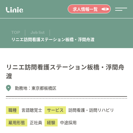
求人情報一覧
TOP
Job list
リニエ訪問看護ステーション板橋・浮間舟渡
リニエ訪問看護ステーション板橋・浮間舟
渡
勤務地：
東京都板橋区
職種
言語聴覚士
サービス
訪問看護・訪問リハビリ
雇用形態
正社員
経験
中途採用