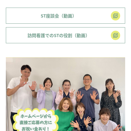
ST座談会（動画）
訪問看護でのSTの役割（動画）
Message
メッセージ
01.
Job list
求人情報を探す
02.
Interview
インタビュー
03.
Education
研修・育成・研究
04.
Welfare
福利厚生
05.