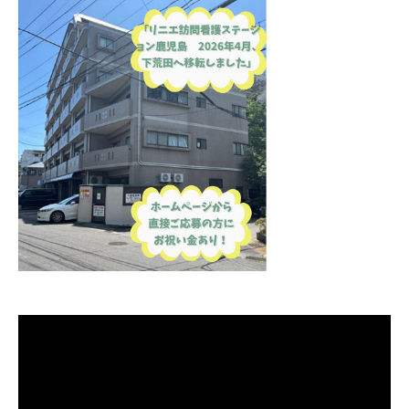
Message
メッセージ
01.
Job list
求人情報を探す
02.
Interview
インタビュー
03.
Education
研修・育成・研究
04.
Welfare
福利厚生
05.