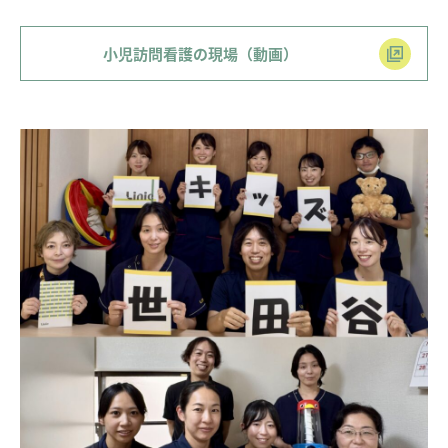
小児訪問看護の現場（動画）
Message
メッセージ
01.
Job list
求人情報を探す
02.
Interview
インタビュー
03.
Education
研修・育成・研究
04.
Welfare
福利厚生
05.