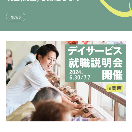
Interview
インタビュー
03.
NEWS
Education
研修・育成・研究
04.
Welfare
福利厚生
05.
Work style
ワークスタイル
06.
Faq
よくあるご質問
07.
Information
お知らせ
08.
Contact
お問い合わせ
09.