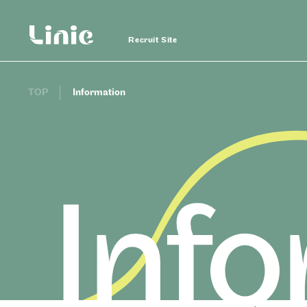
Recruit Site
TOP
Information
Linie
Recruit
Linie Recruit