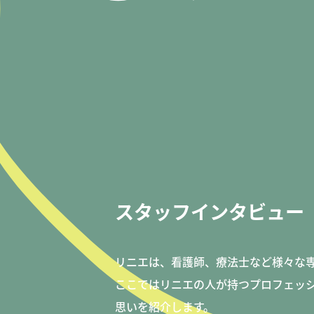
04.
05.
06.
Education
Welfare
Wor
研修・育成・研究
福利厚生
ワーク
スタッフインタビュー
07.
08.
09.
Faq
Information
Con
リニエは、看護師、療法士など様々な
よくあるご質問
お知らせ
お問い
ここではリニエの人が持つプロフェッ
思いを紹介します。