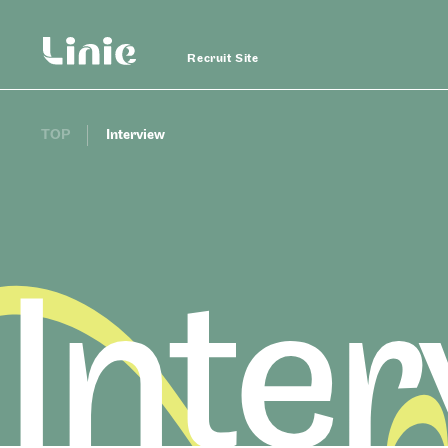
Recruit Site
TOP
Interview
Linie
Recruit
Linie Recruit