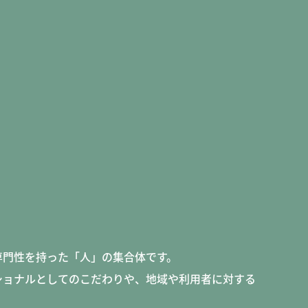
k style
スタイル
tact
専門性を持った「人」の集合体です。
合わせ
ショナルとしてのこだわりや、地域や利用者に対する