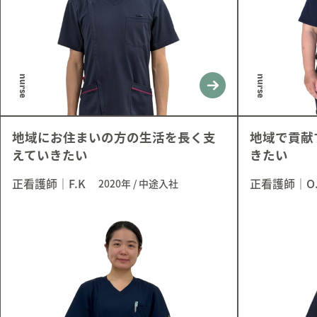
nurse
nurse
地域にお住まいの方の生活を長く支
地域で貢献
えていきたい
きたい
正看護師
｜
F.K
正看護師
｜
O
2020年
/
中途入社